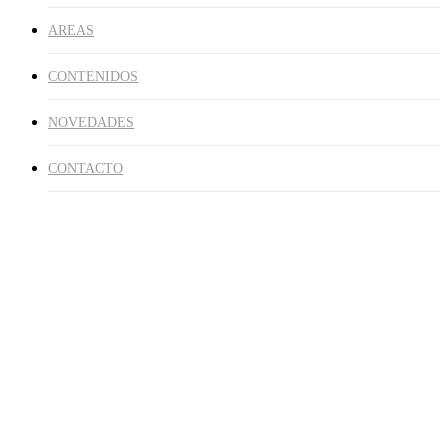
AREAS
CONTENIDOS
NOVEDADES
CONTACTO
Publicaciones
La privatización del circuito
tortuoso
By
Agustin Rodriguez
3 septiembre, 2016
agosto 27th, 2021
No
Comments
Por Fabiana Rousseaux