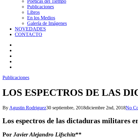
Poéticas del Tiempo
Publicaciones
Libros
En los Medios
Galería de Imágenes
NOVEDADES
CONTACTO
Publicaciones
LOS ESPECTROS DE LAS D
By
Agustin Rodriguez
30 septiembre, 2018
diciembre 2nd, 2018
No C
Los espectros de las dictaduras militares 
Por
Javier Alejandro Lifschitz
**