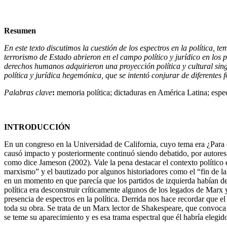
Resumen
En este texto discutimos la cuestión de los espectros en la política,
terrorismo de Estado abrieron en el campo político y jurídico en los 
derechos humanos adquirieron una proyección política y cultural sin
política y jurídica hegemónica, que se intentó conjurar de diferentes 
Palabras clave
:
memoria política; dictaduras en América Latina; espect
INTRODUCCIÓN
En un congreso en la Universidad de California, cuyo tema era ¿Par
causó impacto y posteriormente continuó siendo debatido, por autores
como dice Jameson (2002). Vale la pena destacar el contexto político
marxismo” y el bautizado por algunos historiadores como el “fin de la h
en un momento en que parecía que los partidos de izquierda habían desa
política era desconstruir críticamente algunos de los legados de Marx 
presencia de espectros en la política. Derrida nos hace recordar que 
toda su obra. Se trata de un Marx lector de Shakespeare, que convoca
se teme su aparecimiento y es esa trama espectral que él habría elegid