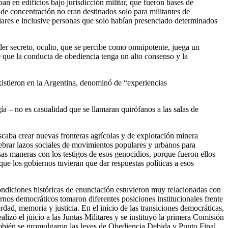
ban en edificios bajo jurisdicción militar, que fueron bases de
de concentración no eran destinados solo para militantes de
iliares e inclusive personas que solo habían presenciado determinados
er secreto, oculto, que se percibe como omnipotente, juega un
e que la conducta de obediencia tenga un alto consenso y la
xistieron en la Argentina, denominó de “experiencias
a – no es casualidad que se llamaran quirófanos a las salas de
caba crear nuevas fronteras agrícolas y de explotación minera
ebrar lazos sociales de movimientos populares y urbanos para
 maneras con los testigos de esos genocidios, porque fueron ellos
que los gobiernos tuvieran que dar respuestas políticas a esos
condiciones históricas de enunciación estuvieron muy relacionadas con
ernos democráticos tomaron diferentes posiciones institucionales frente
rdad, memoria y justicia. En el inicio de las transiciones democráticas,
izó el juicio a las Juntas Militares y se instituyó la primera Comisión
mbién se promulgaron las leyes de Obediencia Debida y Punto Final,