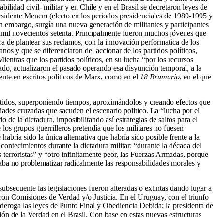
ilidad civil- militar y en Chile y en el Brasil se decretaron leyes de
esidente Menem (electo en los periodos presidenciales de 1989-1995 y
Sin embargo, surgía una nueva generación de militantes y participantes
 mil novecientos setenta. Principalmente fueron muchos jóvenes que
ra de plantear sus reclamos, con la innovación performatica de los
nos y que se diferenciaron del accionar de los partidos políticos,
entras que los partidos políticos, en su lucha “por los recursos
do, actualizaron el pasado operando esa disyunción temporal, a la
ente en escritos políticos de Marx, como en el
18 Brumario
, en el que
artidos, superponiendo tiempos, aproximándolos y creando efectos que
dades cruzadas que sacuden el escenario político. La “lucha por el
 de la dictadura, imposibilitando así estrategias de saltos para el
 los grupos guerrilleros pretendía que los militares no fuesen
abría sido la única alternativa que habría sido posible frente a la
 acontecimientos durante la dictadura militar: “durante la década del
 terroristas” y “otro infinitamente peor, las Fuerzas Armadas, porque
aba no problematizar radicalmente las responsabilidades morales y
bsecuente las legislaciones fueron alteradas o extintas dando lugar a
aron Comisiones de Verdad y/o Justicia. En el Uruguay, con el triunfo
 deroga las leyes de Punto Final y Obediencia Debida; la presidenta de
ón de la Verdad en el Brasil. Con base en estas nuevas estructuras