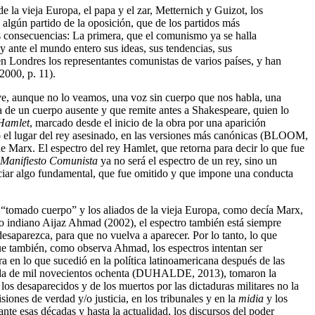
 la vieja Europa, el papa y el zar, Metternich y Guizot, los
 algún partido de la oposición, que de los partidos más
s consecuencias: La primera, que el comunismo ya se halla
y ante el mundo entero sus ideas, sus tendencias, sus
en Londres los representantes comunistas de varios países, y han
2000, p. 11).
ve, aunque no lo veamos, una voz sin cuerpo que nos habla, una
a de un cuerpo ausente y que remite antes a Shakespeare, quien lo
Hamlet
, marcado desde el inicio de la obra por una aparición
ndo el lugar del rey asesinado, en las versiones más canónicas (BLOOM,
de Marx. El espectro del rey Hamlet, que retorna para decir lo que fue
Manifiesto Comunista
ya no será el espectro de un rey, sino un
ciar algo fundamental, que fue omitido y que impone una conducta
 “tomado cuerpo” y los aliados de la vieja Europa, como decía Marx,
go indiano Aijaz Ahmad (2002), el espectro también está siempre
esaparezca, para que no vuelva a aparecer. Por lo tanto, lo que
o que también, como observa Ahmad, los espectros intentan ser
a en lo que sucedió en la política latinoamericana después de las
 década de mil novecientos ochenta (DUHALDE, 2013), tomaron la
 los desaparecidos y de los muertos por las dictaduras militares no la
siones de verdad y/o justicia, en los tribunales y en la
midia
y los
nte esas décadas y hasta la actualidad, los discursos del poder