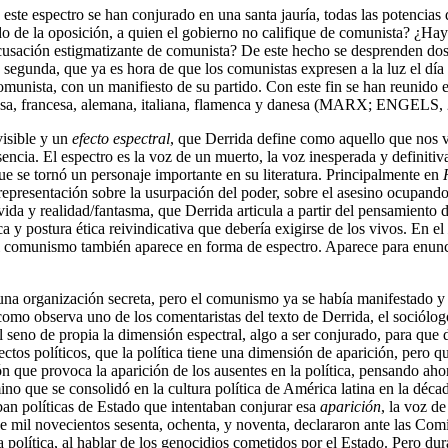
te espectro se han conjurado en una santa jauría, todas las potencias de
do de la oposición, a quien el gobierno no califique de comunista? ¿Hay
 acusación estigmatizante de comunista? De este hecho se desprenden do
egunda, que ya es hora de que los comunistas expresen a la luz el día 
comunista, con un manifiesto de su partido. Con este fin se han reunido 
glesa, francesa, alemana, italiana, flamenca y danesa (MARX; ENGELS, 
visible y un
efecto espectral
, que Derrida define como aquello que nos 
cia. El espectro es la voz de un muerto, la voz inesperada y definitiv
que se tornó un personaje importante en su literatura. Principalmente en
na representación sobre la usurpación del poder, sobre el asesino ocupa
ida y realidad/fantasma, que Derrida articula a partir del pensamiento 
ica y postura ética reivindicativa que debería exigirse de los vivos. En el
el comunismo también aparece en forma de espectro. Aparece para enun
una organización secreta, pero el comunismo ya se había manifestado y
como observa uno de los comentaristas del texto de Derrida, el sociólo
seno de propia la dimensión espectral, algo a ser conjurado, para que d
efectos políticos, que la política tiene una dimensión de aparición, per
n que provoca la aparición de los ausentes en la política, pensando ahor
érmino que se consolidó en la cultura política de América latina en la
an políticas de Estado que intentaban conjurar esa
aparición
, la voz de
 de mil novecientos sesenta, ochenta, y noventa, declararon ante las Comi
olítica, al hablar de los genocidios cometidos por el Estado. Pero dura