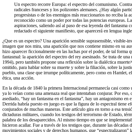
Un espectro recorre Europa: el espectro del comunismo. Contra es
radicales franceses y los polizontes alemanes. ¿Hay algún parti
progresistas o de los enemigos más reaccionarios no reciba la
reconocido como un poder por todas las potencias europeas. La s
aspiraciones, saliendo así al paso de esa leyenda del fantasma 
redactado el siguiente manifiesto, que aparecerá en lengua in
¿Que es un espectro? Una aparición sensible suprasensible, visible-in
imagen que nos mira, una aparición que nos contiene mismo en su ausen
hizo aparecer ficcionalmente en las luchas por el poder, de tal forma 
fantasmal: la aparición del espectro del rey asesinado. Se trata de u
1994), pero también propone una reflexión sobre la dialéctica muerte/v
omitido, para hablar sobre su muerte y sobre la filiación, sobre la just
pueblo, una clase que irrumpe políticamente, pero como en Hamlet, 
ética, una acción.
En la década de 1840 la primera Internacional permanecía casi como 
ya lo veían como una amenaza real que intentaban conjurar. Por eso, 
asediado, “hay un fantasma en el fantasma”, hay un antagonismo en el 
Derrida habría puesto en juego es que la figura de lo espectral tiene 
conjurados de muchas maneras. Este artículo gira en torno a esa tensió
dictaduras militares, cuando los testigos del terrorismo de Estado, t
palabra de los desaparecidos. Al mismo tiempo en que se implementab
hicieron acallar. Fue a través de los testigos que, durante las décadas
movimientos sociales y de derechos humanos, que “espectralizaron” la p