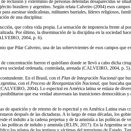
os de reclusión y exterminio de personas detenidas desaparecidas se situa
rcito brasilero y argentino. Según relata Calveiro (2004) esos campos 
a asesinar sindicalistas, militantes barriales, líderes religiosos, fam
ación de una disciplina:
ción, que cobra vida propia. La sensación de impotencia frente al pod
alizada. Por último, la diseminación de la disciplina en la sociedad hac
(CALVEIRO, 2004, p. 6).
nio que Pilar Calveiro, una de las sobrevivientes de esos campos que e
e concentración fueron el quirófano donde se llevó a cabo dicha cirugí
 nueva sociedad ordenada, controlada, arenada (CALVEIRO, 2004, p. 5).
 contundente. En el Brasil, con el
Plan de Integración Nacional
que bus
Argentina, con el
Proceso de Reorganización Nacional
, que buscaba qu
CALVEIRO, 2004). Lo espectral en América latina se enlaza de diversas
posibilitaron que esa verdad atravesara las transiciones democráticas y 
as de aparición y de retorno de lo espectral y en América Latina esas 
staron después de las dictaduras. A lo largo de estas décadas, los gobi
e el indulto a la cadena perpetua y de la amnistía a las políticas de ve
as políticas de indulto y amnistía (JELIN, 2017). En la Argentina se real
o los relatos de los testigos y víctimas del terrorismo de Estado. Ta