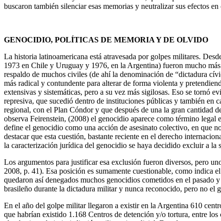
buscaron también silenciar esas memorias y neutralizar sus efectos en e
GENOCIDIO, POLÍTICAS DE MEMORIA Y DE OLVIDO
La historia latinoamericana está atravesada por golpes militares. Desd
1973 en Chile y Uruguay y 1976, en la Argentina) fueron mucho más all
respaldo de muchos civiles (de ahí la denominación de “dictadura cívi
más radical y contundente para alterar de forma violenta y pretendiend
extensivas y sistemáticas, pero a su vez más sigilosas. Eso se tornó e
represiva, que sucedió dentro de instituciones públicas y también en 
regional, con el Plan Cóndor y que después de una la gran cantidad de
observa Feirenstein, (2008) el genocidio aparece como término legal e
define el genocidio como una acción de asesinato colectivo, en que no 
destacar que esta cuestión, bastante reciente en el derecho internacio
la caracterización jurídica del genocidio se haya decidido excluir a la
Los argumentos para justificar esa exclusión fueron diversos, pero u
2008, p. 41). Esa posición es sumamente cuestionable, como indica el 
quedaron así denegados muchos genocidios cometidos en el pasado y ot
brasileño durante la dictadura militar y nunca reconocido, pero no el g
En el año del golpe militar llegaron a existir en la Argentina 610 centr
que habrían existido 1.168 Centros de detención y/o tortura, entre l