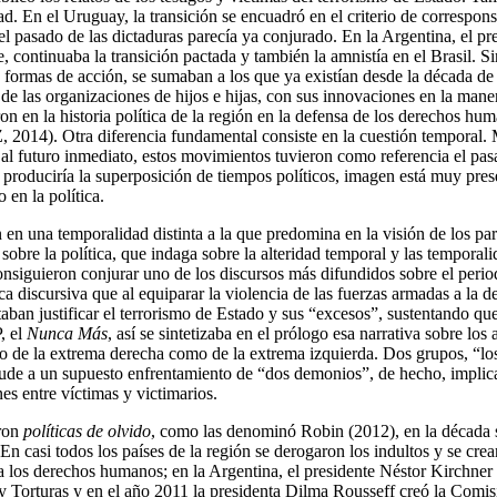
 En el Uruguay, la transición se encuadró en el criterio de corresponsab
asado de las dictaduras parecía ya conjurado. En la Argentina, el pr
e, continuaba la transición pactada y también la amnistía en el Brasil. 
 formas de acción, se sumaban a los que ya existían desde la década de
de las organizaciones de hijos e hijas, con sus innovaciones en la mane
 en la historia política de la región en la defensa de los derechos huma
2014). Otra diferencia fundamental consiste en la cuestión temporal. Mi
l futuro inmediato, estos movimientos tuvieron como referencia el pasa
produciría la superposición de tiempos políticos, imagen está muy pres
 en la política.
en una temporalidad distinta a la que predomina en la visión de los p
obre la política, que indaga sobre la alteridad temporal y las temporali
nsiguieron conjurar uno de los discursos más difundidos sobre el periodo
ca discursiva que al equiparar la violencia de las fuerzas armadas a la de
an justificar el terrorismo de Estado y sus “excesos”, sustentando que h
, el
Nunca Más
, así se sintetizaba en el prólogo esa narrativa sobre los
to de la extrema derecha como de la extrema izquierda. Dos grupos, “los
lude a un supuesto enfrentamiento de “dos demonios”, de hecho, implic
nes entre víctimas y victimarios.
aron
políticas de olvido
, como las denominó Robin (2012), en la década su
En casi todos los países de la región se derogaron los indultos y se cre
 a los derechos humanos; en la Argentina, el presidente Néstor Kirchner
y Torturas y en el año 2011 la presidenta Dilma Rousseff creó la Comisi