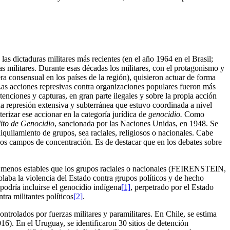
as dictaduras militares más recientes (en el año 1964 en el Brasil;
 militares. Durante esas décadas los militares, con el protagonismo y
a consensual en los países de la región), quisieron actuar de forma
. Las acciones represivas contra organizaciones populares fueron más
enciones y capturas, en gran parte ilegales y sobre la propia acción
na represión extensiva y subterránea que estuvo coordinada a nivel
rizar ese accionar en la categoría jurídica de
genocidio.
Como
lito de Genocidio
, sancionada por las Naciones Unidas, en 1948. Se
iquilamiento de grupos, sea raciales, religiosos o nacionales. Cabe
e los campos de concentración. Es de destacar que en los debates sobre
son menos estables que los grupos raciales o nacionales (FEIRENSTEIN,
plaba la violencia del Estado contra grupos políticos y de hecho
odría incluirse el genocidio indígena
[1]
, perpetrado por el Estado
tra militantes políticos
[2]
.
controlados por fuerzas militares y paramilitares. En Chile, se estima
6). En el Uruguay, se identificaron 30 sitios de detención