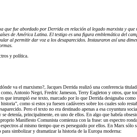
 tema que fue abordado por Derrida en relación al legado marxista y que 
países de América Latina. El testigo es una figura emblemática del campo
gular al permitir dar voz a los desaparecidos. Instauraron así una di
formas.
ros y política.
a dónde va el marxismo?, Jacques Derrida realizó una conferencia tit
 como, Antonio Negri, Fredric Jameson, Terry Eagleton y otros, que toma
 en que irrumpió ese texto, marcado por lo que Derrida designaba como
istoria”, como si estos ya fuesen cadáveres sobre los cuales solo restaba
parecido. Pero el texto no era destinado apenas a esa coyuntura social y
y se detenía, principalmente, en uno de ellos. En algo que habría obsesio
el proprio Manifiesto Comunista comienza con la frase: un espectro ronda
 espectros al mismo tiempo que es perseguido por ellos. En Marx sólo s
o para simbolizar y dramatizar la historia de la Europa moderna: