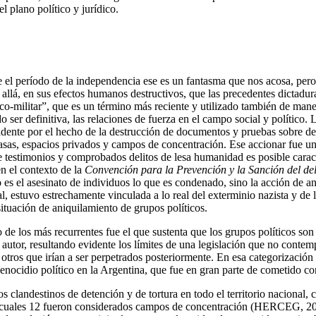
l plano político y jurídico.
e el período de la independencia ese es un fantasma que nos acosa, pero l
á, en sus efectos humanos destructivos, que las precedentes dictaduras
co-militar”, que es un término más reciente y utilizado también de maner
o ser definitiva, las relaciones de fuerza en el campo social y político
vidente por el hecho de la destrucción de documentos y pruebas sobre det
casas, espacios privados y campos de concentración. Ese accionar fue u
 testimonios y comprobados delitos de lesa humanidad es posible caracte
n el contexto de la
Convención para la Prevención y la Sanción del de
es el asesinato de individuos lo que es condenado, sino la acción de an
nal, estuvo estrechamente vinculada a lo real del exterminio nazista y d
 situación de aniquilamiento de grupos políticos.
no de los más recurrentes fue el que sustenta que los grupos políticos 
autor, resultando evidente los límites de una legislación que no contem
ros que irían a ser perpetrados posteriormente. En esa categorización p
enocidio político en la Argentina, que fue en gran parte de cometido con
os clandestinos de detención y de tortura en todo el territorio nacional, 
os cuales 12 fueron considerados campos de concentración (HERCEG, 201