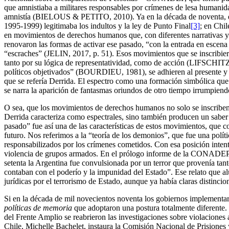
que amnistiaba a militares responsables por crímenes de lesa humanidad.
amnistía (BIELOUS & PETITO, 2010). Ya en la década de noventa, el p
1995-1999) legitimaba los indultos y la ley de Punto Final
[3]
; en Chil
en movimientos de derechos humanos que, con diferentes narrativas y
renovaron las formas de activar ese pasado, “con la entrada en escena 
“escraches” (JELIN, 2017, p. 51). Esos movimientos que se inscribieron
tanto por su lógica de representatividad, como de acción (LIFSCHITZ, 
políticos objetivados” (BOURDIEU, 1981), se adhieren al presente y a
que se refería Derrida. El espectro como una formación simbólica que 
se narra la aparición de fantasmas oriundos de otro tiempo irrumpiendo
O sea, que los movimientos de derechos humanos no solo se inscriben 
Derrida caracteriza como espectrales, sino también producen un saber s
pasado” fue así una de las características de estos movimientos, que co
futuro. Nos referimos a la “teoría de los demonios”, que fue una políti
responsabilizados por los crímenes cometidos. Con esa posición intentab
violencia de grupos armados. En el prólogo informe de la CONADEP
setenta la Argentina fue convulsionada por un terror que provenía tan
contaban con el poderío y la impunidad del Estado”. Ese relato que a
jurídicas por el terrorismo de Estado, aunque ya había claras distincio
Si en la década de mil novecientos noventa los gobiernos implement
políticas de memoria
que adoptaron una postura totalmente diferente. 
del Frente Amplio se reabrieron las investigaciones sobre violaciones
Chile, Michelle Bachelet, instaura la Comisión Nacional de Prisiones 