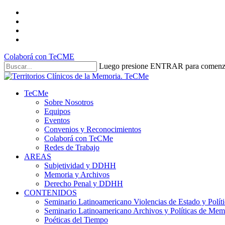
Skip
twitter
to
facebook
main
youtube
content
instagram
Colaborá con TeCME
Luego presione ENTRAR para comenza
Close
Search
search
Menu
TeCMe
Sobre Nosotros
Equipos
Eventos
Convenios y Reconocimientos
Colaborá con TeCMe
Redes de Trabajo
AREAS
Subjetividad y DDHH
Memoria y Archivos
Derecho Penal y DDHH
CONTENIDOS
Seminario Latinoamericano Violencias de Estado y Polític
Seminario Latinoamericano Archivos y Políticas de Mem
Poéticas del Tiempo