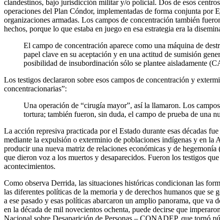
clandestinos, bajo jurisdicción militar y/o policial. Dos de esos centr
operaciones del Plan Cóndor, implementadas de forma conjunta por Ejé
organizaciones armadas. Los campos de concentración también fueron par
hechos, porque lo que estaba en juego en esa estrategia era la disemin
El campo de concentración aparece como una máquina de destruc
papel clave en su aceptación y en una actitud de sumisión gener
posibilidad de insubordinación sólo se plantee aisladamente 
Los testigos declararon sobre esos campos de concentración y extermi
concentracionarias”:
Una operación de “cirugía mayor”, así la llamaron. Los campos d
tortura; también fueron, sin duda, el campo de prueba de una
La acción represiva practicada por el Estado durante esas décadas fue
mediante la expulsión o exterminio de poblaciones indígenas y en la 
producir una nueva matriz de relaciones económicas y de hegemonía (
que dieron voz a los muertos y desaparecidos. Fueron los testigos que 
acontecimientos.
Como observa Derrida, las situaciones históricas condicionan las form
las diferentes políticas de la memoria y de derechos humanos que se ge
a ese pasado y esas políticas abarcaron un amplio panorama, que va desd
en la década de mil novecientos ochenta, puede decirse que imperaron l
Nacional sobre Desaparición de Personas – CONADEP, que tornó públic