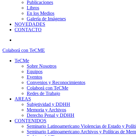
Publicaciones
Libros
En los Medios
Galería de Imágenes
NOVEDADES
CONTACTO
search
Colaborá con TeCME
TeCMe
Sobre Nosotros
Equipos
Eventos
Convenios y Reconocimientos
Colaborá con TeCMe
Redes de Trabajo
AREAS
Subjetividad y DDHH
Memoria y Archivos
Derecho Penal y DDHH
CONTENIDOS
Seminario Latinoamericano Violencias de Estado y Polític
Seminario Latinoamericano Archivos y Políticas de Mem