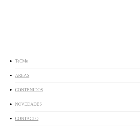
Publicaciones
Libros
En los Medios
Galería de Imágenes
NOVEDADES
CONTACTO
search
TeCMe
AREAS
CONTENIDOS
NOVEDADES
CONTACTO