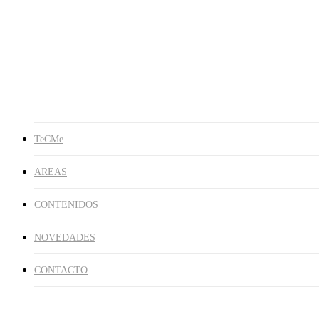
Publicaciones
Libros
En los Medios
Galería de Imágenes
NOVEDADES
CONTACTO
search
TeCMe
AREAS
CONTENIDOS
NOVEDADES
CONTACTO