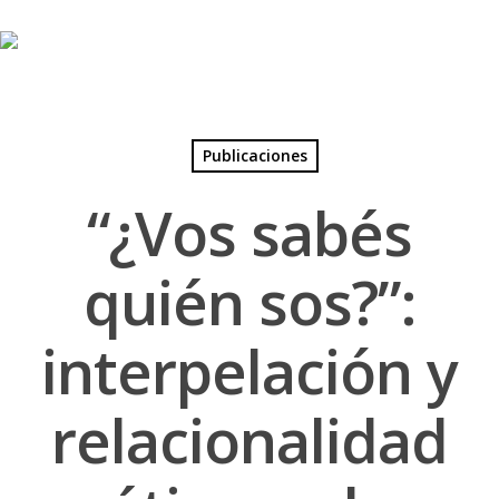
Skip
to
main
content
Publicaciones
“¿Vos sabés
quién sos?”:
interpelación y
relacionalidad