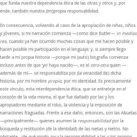
que funda nuestra dependencia ética de las otras y otros y, por
ende, también nuestra (im)propia responsabilidad.
En consecuencia, volviendo al caso de la apropiación de niñas, niños
y jóvenes, si mi narración comienza —como dice Butler—
in medias
res
, cuando ya han ocurrido muchas cosas que me hacen posible y
hacen posible mi participación en el lenguaje; y, si siempre llego
tarde a mi propia historia —porque mi (auto) biografía comienza
incluso antes de que ‘yo’ haya nacido—, es el
otro-otra
quien —
además de mí— se responsabiliza por (la veracidad de) dicha
historia, por mi nombre
propio
, por mi identidad. Es precisamente
este vínculo, esta interdependencia ética, que se entreteje en el
corazón de la vida misma, el que fue dañado por las y los
apropiadores mediante el robo, la violencia y la imposición de
narraciones fraguadas. Frente a ese daño, entonces, son las Abuelas
—principalmente— quienes asumen la
responsabilidad
por la
búsqueda y restitución (de la identidad) de las nietas y nietos. No
obstante, ¿de qué modo
toca
la responsabilidad a las y los propios