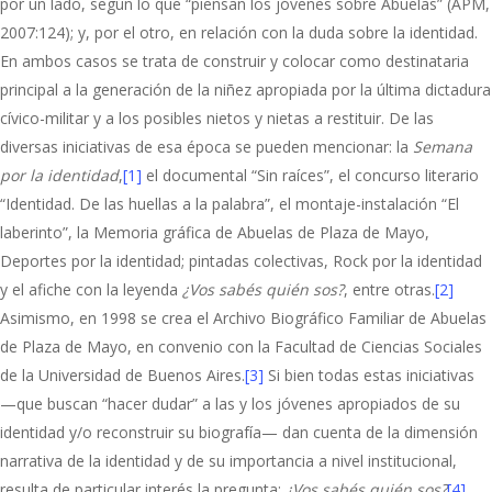
por un lado, según lo que “piensan los jóvenes sobre Abuelas” (APM,
2007:124); y, por el otro, en relación con la duda sobre la identidad.
En ambos casos se trata de construir y colocar como destinataria
principal a la generación de la niñez apropiada por la última dictadura
cívico-militar y a los posibles nietos y nietas a restituir. De las
diversas iniciativas de esa época se pueden mencionar: la
Semana
por la identidad
,
[1]
el documental “Sin raíces”, el concurso literario
“Identidad. De las huellas a la palabra”, el montaje-instalación “El
laberinto”, la Memoria gráfica de Abuelas de Plaza de Mayo,
Deportes por la identidad; pintadas colectivas, Rock por la identidad
y el afiche con la leyenda
¿Vos sabés quién sos?
, entre otras.
[2]
Asimismo, en 1998 se crea el Archivo Biográfico Familiar de Abuelas
de Plaza de Mayo, en convenio con la Facultad de Ciencias Sociales
de la Universidad de Buenos Aires.
[3]
Si bien todas estas iniciativas
—que buscan “hacer dudar” a las y los jóvenes apropiados de su
identidad y/o reconstruir su biografía— dan cuenta de la dimensión
narrativa de la identidad y de su importancia a nivel institucional,
resulta de particular interés la pregunta:
¿Vos sabés quién sos?
[4]