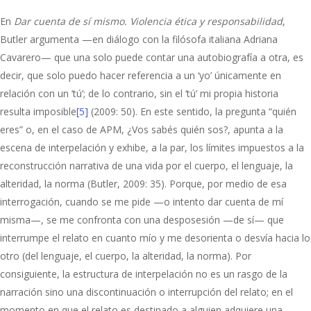
En
Dar cuenta de sí mismo. Violencia ética y responsabilidad
,
Butler argumenta —en diálogo con la filósofa italiana Adriana
Cavarero— que una solo puede contar una autobiografía a otra, es
decir, que solo puedo hacer referencia a un ‘yo’ únicamente en
relación con un ‘tú’; de lo contrario, sin el ‘tú’ mi propia historia
resulta imposible
[5]
(2009: 50). En este sentido, la pregunta “quién
eres” o, en el caso de APM, ¿Vos sabés quién sos?, apunta a la
escena de interpelación y exhibe, a la par, los límites impuestos a la
reconstrucción narrativa de una vida por el cuerpo, el lenguaje, la
alteridad, la norma (Butler, 2009: 35). Porque, por medio de esa
interrogación, cuando se me pide —o intento dar cuenta de mí
misma—, se me confronta con una desposesión —de sí— que
interrumpe el relato en cuanto mío y me desorienta o desvía hacia lo
otro (del lenguaje, el cuerpo, la alteridad, la norma). Por
consiguiente, la estructura de interpelación no es un rasgo de la
narración sino una discontinuación o interrupción del relato; en el
momento en que el relato es destinado a alguien adquiere una