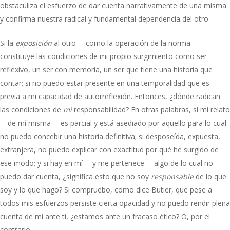
obstaculiza el esfuerzo de dar cuenta narrativamente de una misma
y confirma nuestra radical y fundamental dependencia del otro.
Si la
exposición
al otro —como la operación de la norma—
constituye las condiciones de mi propio surgimiento como ser
reflexivo, un ser con memoria, un ser que tiene una historia que
contar; si no puedo estar presente en una temporalidad que es
previa a mi capacidad de autorreflexión. Entonces, ¿dónde radican
las condiciones de
mi
responsabilidad? En otras palabras, si mi relato
—de mí misma— es parcial y está asediado por aquello para lo cual
no puedo concebir una historia definitiva; si desposeída, expuesta,
extranjera, no puedo explicar con exactitud por qué he surgido de
ese modo; y si hay en mí —y me pertenece— algo de lo cual no
puedo dar cuenta, ¿significa esto que no soy
responsable
de lo que
soy y lo que hago? Si compruebo, como dice Butler, que pese a
todos mis esfuerzos persiste cierta opacidad y no puedo rendir plena
cuenta de mí ante ti, ¿estamos ante un fracaso ético? O, por el
contrario,