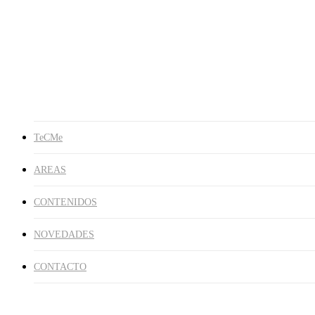
Publicaciones
Libros
En los Medios
Galería de Imágenes
NOVEDADES
CONTACTO
search
TeCMe
AREAS
CONTENIDOS
NOVEDADES
CONTACTO