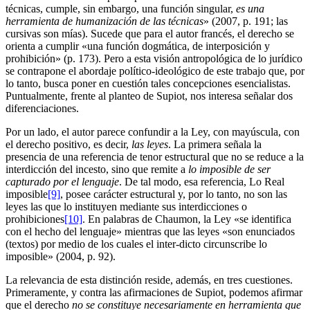
técnicas, cumple, sin embargo, una función singular,
es una
herramienta de humanización de las técnicas
» (2007, p. 191; las
cursivas son mías). Sucede que para el autor francés, el derecho se
orienta a cumplir «una función dogmática, de interposición y
prohibición» (p. 173). Pero a esta visión antropológica de lo jurídico
se contrapone el abordaje político-ideológico de este trabajo que, por
lo tanto, busca poner en cuestión tales concepciones esencialistas.
Puntualmente, frente al planteo de Supiot, nos interesa señalar dos
diferenciaciones.
Por un lado, el autor parece confundir a la Ley, con mayúscula, con
el derecho positivo, es decir,
las leyes
. La primera señala la
presencia de una referencia de tenor estructural que no se reduce a la
interdicción del incesto, sino que remite a
lo imposible de ser
capturado por el lenguaje
. De tal modo, esa referencia, Lo Real
imposible
[9]
, posee carácter estructural y, por lo tanto, no son las
leyes las que lo instituyen mediante sus interdicciones o
prohibiciones
[10]
. En palabras de Chaumon, la Ley «se identifica
con el hecho del lenguaje» mientras que las leyes «son enunciados
(textos) por medio de los cuales el inter-dicto circunscribe lo
imposible» (2004, p. 92).
La relevancia de esta distinción reside, además, en tres cuestiones.
Primeramente, y contra las afirmaciones de Supiot, podemos afirmar
que el derecho
no se constituye necesariamente en herramienta que