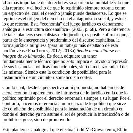
«Lo más importante del derecho es su apariencia inmutable y lo que
ella reprime, y el hecho de que lo reprimido siempre retorna como
un espectro del cual el derecho jamás puede deshacerse. Lo que se
reprime es el origen del derecho en el antagonismo social, y esto es
lo que retorna. Esta “economía” del juego jurídico es ciertamente
análoga a la estructura sicoanalítica» (2003, p. 68). Pero a diferencia
de tales planteos esencialistas de lo jurídico, es posible afirmar que, a
partir de la emergencia y predominio del discurso capitalista, la
forma jurídica burguesa (para un trabajo más detallado de esta
noción véase Foa Torres, 2012; 2013a)
tiende a constituirse en
imagen de lo ilimitado
. Es decir, adquiere un tenor
fundamentalmente técnico que no solo implica el olvido o represión
de sus instancias políticas fundacionales, sino el rechazo radical de
las mismas. Siendo esta la condición de posibilidad para la
instauración de un circuito rizomático sin cortes.
Con lo cual, desde la perspectiva aquí propuesta, no hablamos de
cierta economía aparentemente intrínseca de lo jurídico en la que lo
político reprimido por el derecho retornaría siempre a su lugar. Por el
contrario, hacemos referencia a un rechazo de lo político que sirve
de condición de posibilidad para la instauración de un circuito en
donde el derecho ya no asume el rol de producir la interdicción o de
prohibir el goce, sino de promoverlo.
Este planteo es análogo al que efectúa Todd McGowan en «¿El fin