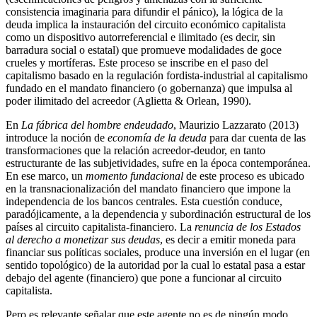
consistencia imaginaria para difundir el pánico), la lógica de la
deuda implica la instauración del circuito económico capitalista
como un dispositivo autorreferencial e ilimitado (es decir, sin
barradura social o estatal) que promueve modalidades de goce
crueles y mortíferas. Este proceso se inscribe en el paso del
capitalismo basado en la regulación fordista-industrial al capitalismo
fundado en el mandato financiero (o gobernanza) que impulsa al
poder ilimitado del acreedor (Aglietta & Orlean, 1990).
En
La fábrica del hombre endeudado
, Maurizio Lazzarato (2013)
introduce la noción de
economía de la deuda
para dar cuenta de las
transformaciones que la relación acreedor-deudor, en tanto
estructurante de las subjetividades, sufre en la época contemporánea.
En ese marco, un
momento fundacional
de este proceso es ubicado
en la transnacionalización del mandato financiero que impone la
independencia de los bancos centrales. Esta cuestión conduce,
paradójicamente, a la dependencia y subordinación estructural de los
países al circuito capitalista-financiero. La
renuncia de los Estados
al derecho a monetizar sus deudas
, es decir a emitir moneda para
financiar sus políticas sociales, produce una inversión en el lugar (en
sentido topológico) de la autoridad por la cual lo estatal pasa a estar
debajo del agente (financiero) que pone a funcionar al circuito
capitalista.
Pero es relevante señalar que este agente no es de ningún modo