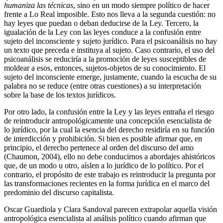
humaniza las
técnicas
, sino en un modo siempre político de hacer
frente a Lo Real imposible. Esto nos lleva a la segunda cuestión: no
hay leyes que puedan o deban deducirse de la Ley. Tercero, la
igualación de la Ley con las leyes conduce a la confusión entre
sujeto del inconsciente y sujeto jurídico. Para el psicoanálisis no hay
un texto que preceda e instituya al sujeto. Caso contrario, el uso del
psicoanálisis se reduciría a la promoción de leyes susceptibles de
moldear a esos, entonces, sujetos-objetos de su conocimiento. El
sujeto del inconsciente emerge, justamente, cuando la escucha de su
palabra no se reduce (entre otras cuestiones) a su interpretación
sobre la base de los textos jurídicos.
Por otro lado, la confusión entre la Ley y las leyes entraña el riesgo
de reintroducir antropológicamente una concepción esencialista de
lo jurídico, por la cual la esencia del derecho residiría en su función
de interdicción y prohibición. Si bien es posible afirmar que, en
principio, el derecho pertenece al orden del discurso del amo
(Chaumon, 2004), ello no debe conducirnos a abordajes ahistóricos
que, de un modo u otro, aíslen a lo jurídico de lo político. Por el
contrario, el propósito de este trabajo es reintroducir la pregunta por
las transformaciones recientes en la forma jurídica en el marco del
predominio del discurso capitalista.
Oscar Guardiola y Clara Sandoval parecen extrapolar aquella visión
antropológica esencialista al análisis político cuando afirman que