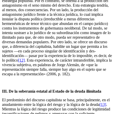
estrategia populista. Por el contrario, se orienta a la producción del
antagonismo en el seno mismo del derecho. Esta estrategia tendría,
al menos, dos consecuencias. Por un lado, la producción del
antagonismo jurídico frente a la técnica jurídica, lo cual implica
instalar la disputa política (irreductible a meras diferencias
hermenéuticas de tenor técnico que abundan en el campo jurídico)
contra los instrumentos de gobernanza neoliberal. De tal modo, se
intenta sustraer a lo jurídico de su subordinación como imagen de lo
ilimitado para que, de otro modo, pueda ser representativo de
diversas demandas populares. Por otro lado, se ofrece un discurso
que, a diferencia del capitalista, habilite un lugar que permita a los
sujetos —en cada proceso singular de identificación y des-
identificación— pasar por la experiencia de lo imposible, es decir, de
lo político
[12]
. Esta experiencia, de carácter intransferible, implica la
vivencia subjetiva, en palabras de Jorge Alemán, de «que la
representación siempre falla, siempre hay algo en el sujeto que se
escapa a la representación» (2006, p. 182).
III. De la soberanía estatal al Estado de la deuda ilimitada
El predominio del discurso capitalista se basa, principalmente, en el
anudamiento entre la lógica del riesgo y la lógica de la deuda
[13]
.
Mientras la lógica del riesgo produce las condiciones de legitimidad
(escenificaciones de peligros y amenazas con la suficiente