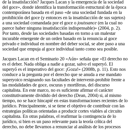
de la insatisfacción? Jacques Lacan y la emergencia de la sociedad
del goce», donde identifica la transformación estructural de la época
contemporánea basada en el paso «de una sociedad fundada en la
prohibición del goce (y entonces en la insatisfacción de sus sujetos)
a una sociedad comandada por el goce o
jouissance
(en la cual no
parece haber ninguna insatisfacción indispensable)» (2004, p. 2).
Por tanto, desde las sociedades basadas en torno a un malestar
incurable emergente de un orden basado en la renuncia al goce
privado e individual en nombre del deber social, se abre paso a una
sociedad que empuja al goce individual tanto como sea posible.
Jacques Lacan en el Seminario 20 «Aún» señala que «El derecho no
es el deber. Nada obliga a nadie a gozar, salvo el superyó. El
superyó es el imperativo del goce: ¡Goza!» (2008b, p. 11). Esto nos
conduce a la pregunta por el derecho que se anuda a ese mandato
superyoico resignando sus facultades de intervenir-prohibir frente a
las modalidades de goce, oscuras y mortíferas, del discurso
capitalista. En este marco, no es suficiente afirmar el carácter
constitutivamente dividido del derecho (Dean, 2004) si, al mismo
tiempo, no se hace hincapié en estas transformaciones recientes de lo
jurídico. Principalmente, si se tiene el objetivo de contribuir con las
estrategias políticas orientadas a producir cortes viables al circuito
capitalista. En otras palabras, el reafirmar la contingencia de lo
jurídico, si bien es un paso relevante para la teoría crítica del
derecho, no debe llevarnos a renunciar al análisis de los procesos