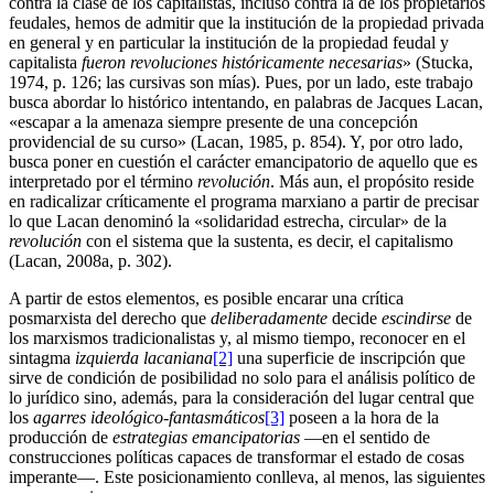
contra la clase de los capitalistas, incluso contra la de los propietarios
feudales, hemos de admitir que la institución de la propiedad privada
en general y en particular la institución de la propiedad feudal y
capitalista
fueron revoluciones históricamente necesarias
» (Stucka,
1974, p. 126; las cursivas son mías). Pues, por un lado, este trabajo
busca abordar lo histórico intentando, en palabras de Jacques Lacan,
«escapar a la amenaza siempre presente de una concepción
providencial de su curso» (Lacan, 1985, p. 854). Y, por otro lado,
busca poner en cuestión el carácter emancipatorio de aquello que es
interpretado por el término
revolución
. Más aun, el propósito reside
en radicalizar críticamente el programa marxiano a partir de precisar
lo que Lacan denominó la «solidaridad estrecha, circular» de la
revolución
con el sistema que la sustenta, es decir, el capitalismo
(Lacan, 2008a, p. 302).
A partir de estos elementos, es posible encarar una crítica
posmarxista del derecho que
deliberadamente
decide
escindirse
de
los marxismos tradicionalistas y, al mismo tiempo, reconocer en el
sintagma
izquierda lacaniana
[2]
una superficie de inscripción que
sirve de condición de posibilidad no solo para el análisis político de
lo jurídico sino, además, para la consideración del lugar central que
los
agarres ideológico-fantasmáticos
[3]
poseen a la hora de la
producción de
estrategias emancipatorias
—en el sentido de
construcciones políticas capaces de transformar el estado de cosas
imperante—. Este posicionamiento conlleva, al menos, las siguientes