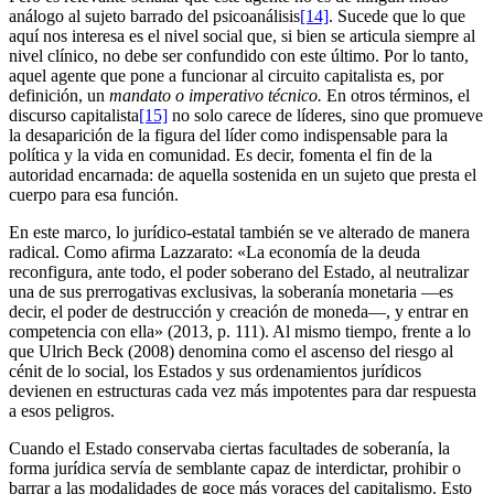
análogo al sujeto barrado del psicoanálisis
[14]
. Sucede que lo que
aquí nos interesa es el nivel social que, si bien se articula siempre al
nivel clínico, no debe ser confundido con este último. Por lo tanto,
aquel agente que pone a funcionar al circuito capitalista es, por
definición, un
mandato o imperativo técnico.
En otros términos, el
discurso capitalista
[15]
no solo carece de líderes, sino que promueve
la desaparición de la figura del líder como indispensable para la
política y la vida en comunidad. Es decir, fomenta el fin de la
autoridad encarnada: de aquella sostenida en un sujeto que presta el
cuerpo para esa función.
En este marco, lo jurídico-estatal también se ve alterado de manera
radical. Como afirma Lazzarato: «La economía de la deuda
reconfigura, ante todo, el poder soberano del Estado, al neutralizar
una de sus prerrogativas exclusivas, la soberanía monetaria —es
decir, el poder de destrucción y creación de moneda—, y entrar en
competencia con ella» (2013, p. 111). Al mismo tiempo, frente a lo
que Ulrich Beck (2008) denomina como el ascenso del riesgo al
cénit de lo social, los Estados y sus ordenamientos jurídicos
devienen en estructuras cada vez más impotentes para dar respuesta
a esos peligros.
Cuando el Estado conservaba ciertas facultades de soberanía, la
forma jurídica servía de semblante capaz de interdictar, prohibir o
barrar a las modalidades de goce más voraces del capitalismo. Esto