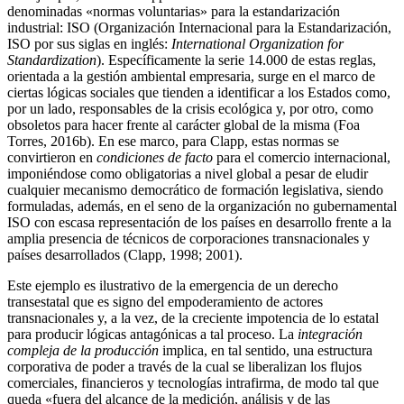
denominadas «normas voluntarias» para la estandarización
industrial: ISO (Organización Internacional para la Estandarización,
ISO por sus siglas en inglés:
International Organization for
Standardization
). Específicamente la serie 14.000 de estas reglas,
orientada a la gestión ambiental empresaria, surge en el marco de
ciertas lógicas sociales que tienden a identificar a los Estados como,
por un lado, responsables de la crisis ecológica y, por otro, como
obsoletos para hacer frente al carácter global de la misma (Foa
Torres, 2016b). En ese marco, para Clapp, estas normas se
convirtieron en
condiciones de facto
para el comercio internacional,
imponiéndose como obligatorias a nivel global a pesar de eludir
cualquier mecanismo democrático de formación legislativa, siendo
formuladas, además, en el seno de la organización no gubernamental
ISO con escasa representación de los países en desarrollo frente a la
amplia presencia de técnicos de corporaciones transnacionales y
países desarrollados (Clapp, 1998; 2001).
Este ejemplo es ilustrativo de la emergencia de un derecho
transestatal que es signo del empoderamiento de actores
transnacionales y, a la vez, de la creciente impotencia de lo estatal
para producir lógicas antagónicas a tal proceso. La
integración
compleja de la producción
implica, en tal sentido, una estructura
corporativa de poder a través de la cual se liberalizan los flujos
comerciales, financieros y tecnologías intrafirma, de modo tal que
queda «fuera del alcance de la medición, análisis y de las