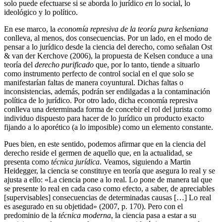
solo puede efectuarse si se aborda lo jurídico
en
lo social, lo
ideológico y lo político.
En ese marco, la
economía represiva de la teoría pura kelseniana
conlleva, al menos, dos consecuencias. Por un lado, en el modo de
pensar a lo jurídico desde la ciencia del derecho, como señalan Ost
& van der Kerchove (2006), la propuesta de Kelsen conduce a una
teoría del
derecho purificado
que, por lo tanto, tiende a situarlo
como instrumento perfecto de control social en el que solo se
manifestarían faltas de manera coyuntural. Dichas faltas o
inconsistencias, además, podrán ser endilgadas a la contaminación
política de lo jurídico. Por otro lado, dicha economía represiva
conlleva una determinada forma de concebir el rol del jurista como
individuo dispuesto para hacer de lo jurídico un producto exacto
fijando a lo aporético (a lo imposible) como un elemento constante.
Pues bien, en este sentido, podemos afirmar que en la ciencia del
derecho reside el germen de aquello que, en la actualidad, se
presenta como
técnica jurídica
. Veamos, siguiendo a Martin
Heidegger, la ciencia se constituye en teoría que asegura lo real y se
ajusta a ello: «La ciencia pone a lo real. Lo pone de manera tal que
se presente lo real en cada caso como efecto, a saber, de apreciables
[supervisables] consecuencias de determinadas causas […] Lo real
es asegurado en su objetidad» (2007, p. 170). Pero con el
predominio de la
técnica moderna
, la ciencia pasa a estar a su