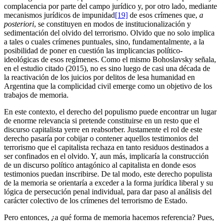
complacencia por parte del campo jurídico y, por otro lado, mediante
mecanismos jurídicos de impunidad
[19]
de esos crímenes que,
a
posteriori
, se constituyen en modos de institucionalización y
sedimentación del olvido del terrorismo. Olvido que no solo implica
a tales o cuales crímenes puntuales, sino, fundamentalmente, a la
posibilidad de poner en cuestión las implicancias político-
ideológicas de esos regímenes. Como el mismo Bohoslavsky señala,
en el estudio citado (2015), no es sino luego de casi una década de
la reactivación de los juicios por delitos de lesa humanidad en
Argentina que la complicidad civil emerge como un objetivo de los
trabajos de memoria.
En este contexto, el derecho del populismo puede encontrar un lugar
de enorme relevancia si pretende constituirse en un resto que el
discurso capitalista yerre en reabsorber. Justamente el rol de este
derecho pasaría por cobijar o contener aquellos testimonios del
terrorismo que el capitalista rechaza en tanto residuos destinados a
ser confinados en el olvido. Y, aun más, implicaría la construcción
de un discurso político antagónico al capitalista en donde esos
testimonios puedan inscribirse. De tal modo, este derecho populista
de la memoria se orientaría a exceder a la forma jurídica liberal y su
lógica de persecución penal individual, para dar paso al análisis del
carácter colectivo de los crímenes del terrorismo de Estado.
Pero entonces, ¿a qué forma de memoria hacemos referencia? Pues,