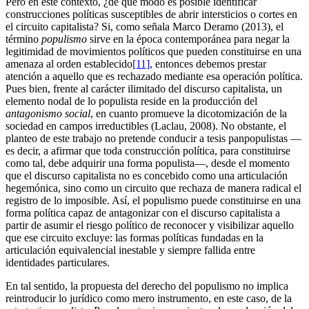
Pero en este contexto, ¿de qué modo es posible identificar
construcciones políticas susceptibles de abrir intersticios o cortes en
el circuito capitalista? Si, como señala Marco Deramo (2013), el
término
populismo
sirve en la época contemporánea para negar la
legitimidad de movimientos políticos que pueden constituirse en una
amenaza al orden establecido
[11]
, entonces debemos prestar
atención a aquello que es rechazado mediante esa operación política.
Pues bien, frente al carácter ilimitado del discurso capitalista, un
elemento nodal de lo populista reside en la producción del
antagonismo social
, en cuanto promueve la dicotomización de la
sociedad en campos irreductibles (Laclau, 2008). No obstante, el
planteo de este trabajo no pretende conducir a tesis panpopulistas —
es decir, a afirmar que toda construcción política, para constituirse
como tal, debe adquirir una forma populista—, desde el momento
que el discurso capitalista no es concebido como una articulación
hegemónica, sino como un circuito que rechaza de manera radical el
registro de lo imposible. Así, el populismo puede constituirse en una
forma política capaz de antagonizar con el discurso capitalista a
partir de asumir el riesgo político de reconocer y visibilizar aquello
que ese circuito excluye: las formas políticas fundadas en la
articulación equivalencial inestable y siempre fallida entre
identidades particulares.
En tal sentido, la propuesta del derecho del populismo no implica
reintroducir lo jurídico como mero instrumento, en este caso, de la