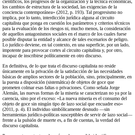
científicos, los progresos de la organización y la técnica económicas,
los cambios de estructura de la sociedad, las exigencias de la
conciencia contemporánea» (2012, p. 193). Tal progresismo no
implica, por lo tanto, interdicción jurídica alguna al circuito
capitalista que ponga en cuestión los parámetros y criterios técnicos
para la evaluación de los riesgos ni, mucho menos, la consideración
de aquellos antagonismos sociales en el marco de los cuales fuese
posible disputar la entidad y alcance de tales escenarios de peligro.
Lo jurídico deviene, en tal contexto, en una superficie, por un lado,
impotente para provocar cortes al circuito capitalista y, por otro,
incapaz de inscribirse políticamente en otro discurso.
En definitiva, de lo que trata el discurso capitalista no reside
únicamente en la privación de la satisfacción de las necesidades
básicas de amplios sectores de la población, sino, principalmente, en
la puesta a disposición (sistemática) de objetos de goce que
prometen colmar esas faltas o privaciones. Como señala Jorge
Alemán, las nuevas formas de la miseria se caracterizan no ya por la
carencia, sino por el exceso: «La nueva miseria es el consumo del
objeto de goce sin ningún tipo de lazo social que encuadre eso»
(2011, p. 4). El individuo simbólicamente desnudo —sin
herramientas jurídico-políticas susceptibles de servir de lazo social—
frente a la pulsión de muerte es, a fin de cuentas, la verdad del
discurso capitalista.