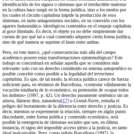
identificación de los signos o síntomas que el irreductible malestar
en la cultura hace surgir en la forma jurídica, sino a los modos por
los cuales el circuito capitalista impide la producción de esos
síntomas, en tanto antagonismos sociales, en su conexión con los
agarres fantasmático- ideológicos contenidos en el empuje capitalista
al goce ilimitado. Es decir, el objeto ya no debe simplemente dar
cuenta de por qué tal o cual contenido adquiere cierta forma jurídica,
sino de qué manera se suprime el hiato entre ambas.
Pero, en este marco, ¿qué consecuencias más allá del campo
académico poseen estas transformaciones epistemológicas? Este
trabajo se concentrará en señalar aquella que se considera más
relevante: solo con un derecho constituido en sistema autopoiético es
posible concebir como posible a la
legalidad del terrorismo
capitalista
. Es que, de tal modo, la técnica jurídica carece de fuerza
suficiente para, en términos de Barcellona, «contestar válidamente la
vocación totalitaria de lo económico, su pretensión de ocupar todos
los ámbitos» (1997, p. 42). Un derecho puramente sistémico sin un
afuera, llámese dios, naturaleza
[17]
o
Grund-Norm
, entraña el
peligro del borramiento de la diferencia entre derecho y justicia. Es
decir, mientras se experimente la relación, siempre en algún punto
discordante, entre forma jurídica y contenido económico, será
posible la emergencia de síntomas sociales que son, en última
instancia, el signo del imposible acceso pleno a la justicia, en tanto
ideal inalcanzable. Pero, como señala Barcellona (1997), la