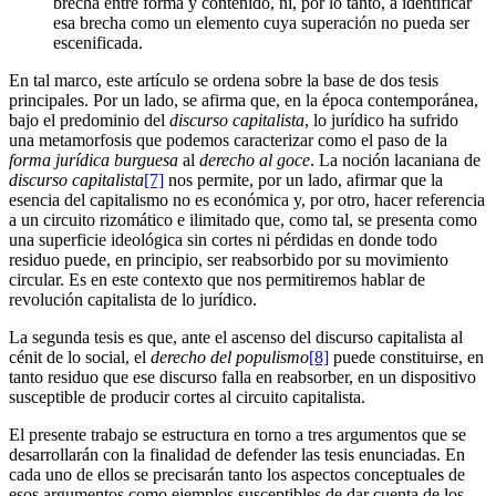
brecha entre forma y contenido, ni, por lo tanto, a identificar
esa brecha como un elemento cuya superación no pueda ser
escenificada.
En tal marco, este artículo se ordena sobre la base de dos tesis
principales. Por un lado, se afirma que, en la época contemporánea,
bajo el predominio del
discurso capitalista
, lo jurídico ha sufrido
una metamorfosis que podemos caracterizar como el paso de la
forma jurídica burguesa
al
derecho al goce
. La noción lacaniana de
discurso capitalista
[7]
nos permite, por un lado, afirmar que la
esencia del capitalismo no es económica y, por otro, hacer referencia
a un circuito rizomático e ilimitado que, como tal, se presenta como
una superficie ideológica sin cortes ni pérdidas en donde todo
residuo puede, en principio, ser reabsorbido por su movimiento
circular. Es en este contexto que nos permitiremos hablar de
revolución capitalista de lo jurídico.
La segunda tesis es que, ante el ascenso del discurso capitalista al
cénit de lo social, el
derecho del populismo
[8]
puede constituirse, en
tanto residuo que ese discurso falla en reabsorber, en un dispositivo
susceptible de producir cortes al circuito capitalista.
El presente trabajo se estructura en torno a tres argumentos que se
desarrollarán con la finalidad de defender las tesis enunciadas. En
cada uno de ellos se precisarán tanto los aspectos conceptuales de
esos argumentos como ejemplos susceptibles de dar cuenta de los