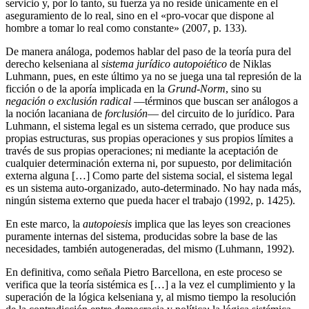
servicio y, por lo tanto, su fuerza ya no reside únicamente en el
aseguramiento de lo real, sino en el «pro-vocar que dispone al
hombre a tomar lo real como constante» (2007, p. 133).
De manera análoga, podemos hablar del paso de la teoría pura del
derecho kelseniana al
sistema jurídico autopoiético
de Niklas
Luhmann, pues, en este último ya no se juega una tal represión de la
ficción o de la aporía implicada en la
Grund-Norm
, sino su
negación o exclusión radical
—términos que buscan ser análogos a
la noción lacaniana de
forclusión
— del circuito de lo jurídico. Para
Luhmann, el sistema legal es un sistema cerrado, que produce sus
propias estructuras, sus propias operaciones y sus propios límites a
través de sus propias operaciones; ni mediante la aceptación de
cualquier determinación externa ni, por supuesto, por delimitación
externa alguna […] Como parte del sistema social, el sistema legal
es un sistema auto-organizado, auto-determinado. No hay nada más,
ningún sistema externo que pueda hacer el trabajo (1992, p. 1425).
En este marco, la
autopoiesis
implica que las leyes son creaciones
puramente internas del sistema, producidas sobre la base de las
necesidades, también autogeneradas, del mismo (Luhmann, 1992).
En definitiva, como señala Pietro Barcellona, en este proceso se
verifica que la teoría sistémica es […] a la vez el cumplimiento y la
superación de la lógica kelseniana y, al mismo tiempo la resolución