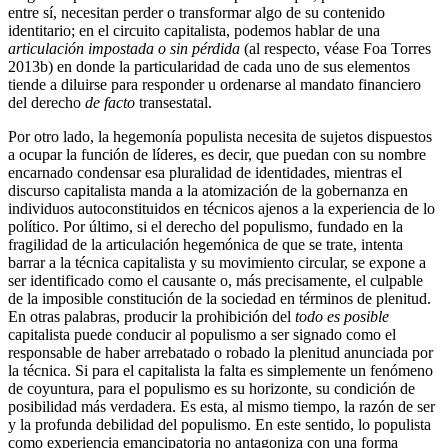
entre sí, necesitan perder o transformar algo de su contenido
identitario; en el circuito capitalista, podemos hablar de una
articulación impostada o sin pérdida
(al respecto, véase Foa Torres
2013b) en donde la particularidad de cada uno de sus elementos
tiende a diluirse para responder u ordenarse al mandato financiero
del derecho
de facto
transestatal.
Por otro lado, la hegemonía populista necesita de sujetos dispuestos
a ocupar la función de líderes, es decir, que puedan con su nombre
encarnado condensar esa pluralidad de identidades, mientras el
discurso capitalista manda a la atomización de la gobernanza en
individuos autoconstituidos en técnicos ajenos a la experiencia de lo
político. Por último, si el derecho del populismo, fundado en la
fragilidad de la articulación hegemónica de que se trate, intenta
barrar a la técnica capitalista y su movimiento circular, se expone a
ser identificado como el causante o, más precisamente, el culpable
de la imposible constitución de la sociedad en términos de plenitud.
En otras palabras, producir la prohibición del
todo es posible
capitalista puede conducir al populismo a ser signado como el
responsable de haber arrebatado o robado la plenitud anunciada por
la técnica. Si para el capitalista la falta es simplemente un fenómeno
de coyuntura, para el populismo es su horizonte, su condición de
posibilidad más verdadera. Es esta, al mismo tiempo, la razón de ser
y la profunda debilidad del populismo. En este sentido, lo populista
como experiencia emancipatoria no antagoniza con una forma