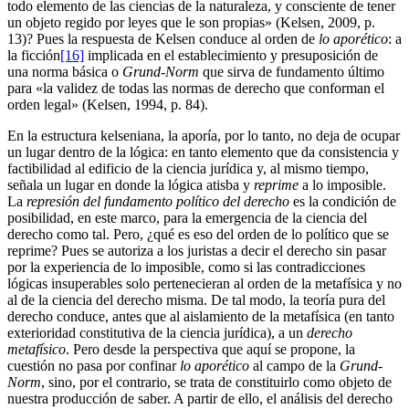
todo elemento de las ciencias de la naturaleza, y consciente de tener
un objeto regido por leyes que le son propias» (Kelsen, 2009, p.
13)? Pues la respuesta de Kelsen conduce al orden de
lo aporético
: a
la ficción
[16]
implicada en el establecimiento y presuposición de
una norma básica o
Grund-Norm
que sirva de fundamento último
para «la validez de todas las normas de derecho que conforman el
orden legal» (Kelsen, 1994, p. 84).
En la estructura kelseniana, la aporía, por lo tanto, no deja de ocupar
un lugar dentro de la lógica: en tanto elemento que da consistencia y
factibilidad al edificio de la ciencia jurídica y, al mismo tiempo,
señala un lugar en donde la lógica atisba y
reprime
a lo imposible.
La
represión del fundamento político del derecho
es la condición de
posibilidad, en este marco, para la emergencia de la ciencia del
derecho como tal. Pero, ¿qué es eso del orden de lo político que se
reprime? Pues se autoriza a los juristas a decir el derecho sin pasar
por la experiencia de lo imposible, como si las contradicciones
lógicas insuperables solo pertenecieran al orden de la metafísica y no
al de la ciencia del derecho misma. De tal modo, la teoría pura del
derecho conduce, antes que al aislamiento de la metafísica (en tanto
exterioridad constitutiva de la ciencia jurídica), a un
derecho
metafísico
. Pero desde la perspectiva que aquí se propone, la
cuestión no pasa por confinar
lo aporético
al campo de la
Grund-
Norm
, sino, por el contrario, se trata de constituirlo como objeto de
nuestra producción de saber. A partir de ello, el análisis del derecho