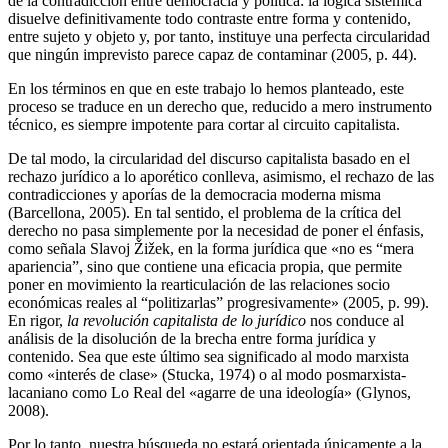
de la contradicción entre democracia y política: la lógica sistémica
disuelve definitivamente todo contraste entre forma y contenido,
entre sujeto y objeto y, por tanto, instituye una perfecta circularidad
que ningún imprevisto parece capaz de contaminar (2005, p. 44).
En los términos en que en este trabajo lo hemos planteado, este
proceso se traduce en un derecho que, reducido a mero instrumento
técnico, es siempre impotente para cortar al circuito capitalista.
De tal modo, la circularidad del discurso capitalista basado en el
rechazo jurídico a lo aporético conlleva, asimismo, el rechazo de las
contradicciones y aporías de la democracia moderna misma
(Barcellona, 2005). En tal sentido, el problema de la crítica del
derecho no pasa simplemente por la necesidad de poner el énfasis,
como señala Slavoj Žižek, en la forma jurídica que «no es “mera
apariencia”, sino que contiene una eficacia propia, que permite
poner en movimiento la rearticulación de las relaciones socio
económicas reales al “politizarlas” progresivamente» (2005, p. 99).
En rigor,
la revolución capitalista de lo jurídico
nos conduce al
análisis de la disolución de la brecha entre forma jurídica y
contenido. Sea que este último sea significado al modo marxista
como «interés de clase» (Stucka, 1974) o al modo posmarxista-
lacaniano como Lo Real del «agarre de una ideología» (Glynos,
2008).
Por lo tanto, nuestra búsqueda no estará orientada únicamente a la