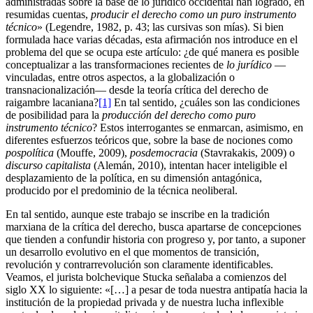
administradas sobre la base de lo jurídico occidental han logrado, en
resumidas cuentas,
producir el derecho como un puro instrumento
técnico
» (Legendre, 1982, p. 43; las cursivas son mías). Si bien
formulada hace varias décadas, esta afirmación nos introduce en el
problema del que se ocupa este artículo: ¿de qué manera es posible
conceptualizar a las transformaciones recientes de
lo jurídico
—
vinculadas, entre otros aspectos, a la globalización o
transnacionalización— desde la teoría crítica del derecho de
raigambre lacaniana?
[1]
En tal sentido, ¿cuáles son las condiciones
de posibilidad para la
producción del derecho como puro
instrumento técnico
? Estos interrogantes se enmarcan, asimismo, en
diferentes esfuerzos teóricos que, sobre la base de nociones como
pospolítica
(Mouffe, 2009),
posdemocracia
(Stavrakakis, 2009) o
discurso capitalista
(Alemán, 2010), intentan hacer inteligible el
desplazamiento de la política, en su dimensión antagónica,
producido por el predominio de la técnica neoliberal.
En tal sentido, aunque este trabajo se inscribe en la tradición
marxiana de la crítica del derecho, busca apartarse de concepciones
que tienden a confundir historia con progreso y, por tanto, a suponer
un desarrollo evolutivo en el que momentos de transición,
revolución y contrarrevolución son claramente identificables.
Veamos, el jurista bolchevique Stucka señalaba a comienzos del
siglo XX lo siguiente: «[…] a pesar de toda nuestra antipatía hacia la
institución de la propiedad privada y de nuestra lucha inflexible