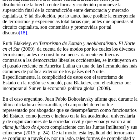
disolución de la brecha entre forma y contenido promueve la
superación final de la contradicción entre democracia y mercado
capitalista. Y tal disolución, por lo tanto, hace posible la emergencia
de terrorismos y experiencias totalitarias que, antes que opuestas al
circuito capitalista, son contenidas y promovidas por tal
discurso
[18]
.
Ruth Blakeley, en
Terrorismo de Estado y neoliberalismo. El Norte
en el Sur
(2009), da cuenta de los modos por los cuales los diversos
terrorismos, antes de constituirse necesariamente en fuerzas
contrarias a las democracias liberales occidentales, se instituyeron en
el pasado reciente en América Latina en una de las herramientas más
comunes de política exterior de los países del Norte.
Específicamente, la complicidad de estos con el terrorismo de
Estado en la región se vinculó, para Blakeley, con el esfuerzo por
incorporar al Sur en la economía política global (2009).
En el caso argentino, Juan Pablo Bohoslavsky afirma que, durante la
última dictadura cívico-militar, el campo del derecho fue
representado por abogados que se desempeñaron como funcionarios
del Estado, como jueces e incluso en la faz académica, universitaria
y de organizaciones de la sociedad civil y que «coadyuvaron a un
clima jurídico de época
complaciente con las Juntas [militares] y sus
crímenes» (2015, p. 24). De tal modo, esta legalidad del terrorismo
se configura a través de, por un lado, tales formas de complicidad y