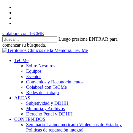
Skip
twitter
to
facebook
main
youtube
content
instagram
Colaborá con TeCME
Luego presione ENTRAR para
comenzar su búsqueda.
Close
Search
search
Menu
TeCMe
Sobre Nosotros
Equipos
Eventos
Convenios y Reconocimientos
Colaborá con TeCMe
Redes de Trabajo
AREAS
Subjetividad y DDHH
Memoria y Archivos
Derecho Penal y DDHH
CONTENIDOS
Seminario Latinoamericano Violencias de Estado y
Políticas de reparación integral