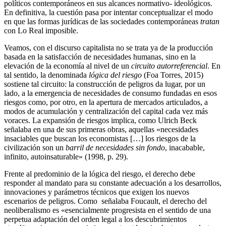
políticos contemporáneos en sus alcances normativo- ideológicos.
En definitiva, la cuestión pasa por intentar conceptualizar el modo
en que las formas jurídicas de las sociedades contemporáneas
tratan
con Lo Real imposible.
Veamos, con el discurso capitalista no se trata ya de la producción
basada en la satisfacción de necesidades humanas, sino en la
elevación de la economía al nivel de un
circuito autorreferencial
. En
tal sentido, la denominada
lógica del riesgo
(Foa Torres, 2015)
sostiene tal circuito: la construcción de peligros da lugar, por un
lado, a la emergencia de necesidades de consumo fundadas en esos
riesgos como, por otro, en la apertura de mercados articulados, a
modos de acumulación y centralización del capital cada vez más
voraces. La expansión de riesgos implica, como Ulrich Beck
señalaba en una de sus primeras obras, aquellas «necesidades
insaciables que buscan los economistas […] los riesgos de la
civilización son un
barril de necesidades sin fondo
, inacabable,
infinito, autoinsaturable» (1998, p. 29).
Frente al predominio de la lógica del riesgo, el derecho debe
responder al mandato para su constante adecuación a los desarrollos,
innovaciones y parámetros técnicos que exigen los nuevos
escenarios de peligros. Como señalaba Foucault, el derecho del
neoliberalismo es «esencialmente progresista en el sentido de una
perpetua adaptación del orden legal a los descubrimientos