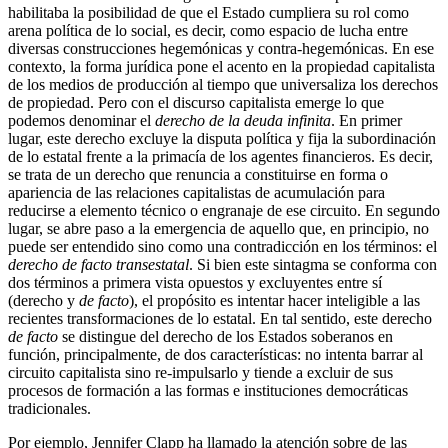
habilitaba la posibilidad de que el Estado cumpliera su rol como
arena política de lo social, es decir, como espacio de lucha entre
diversas construcciones hegemónicas y contra-hegemónicas. En ese
contexto, la forma jurídica pone el acento en la propiedad capitalista
de los medios de producción al tiempo que universaliza los derechos
de propiedad. Pero con el discurso capitalista emerge lo que
podemos denominar el
derecho de la deuda infinita
. En primer
lugar, este derecho excluye la disputa política y fija la subordinación
de lo estatal frente a la primacía de los agentes financieros. Es decir,
se trata de un derecho que renuncia a constituirse en forma o
apariencia de las relaciones capitalistas de acumulación para
reducirse a elemento técnico o engranaje de ese circuito. En segundo
lugar, se abre paso a la emergencia de aquello que, en principio, no
puede ser entendido sino como una contradicción en los términos: el
derecho de facto transestatal
. Si bien este sintagma se conforma con
dos términos a primera vista opuestos y excluyentes entre sí
(derecho y
de facto
), el propósito es intentar hacer inteligible a las
recientes transformaciones de lo estatal. En tal sentido, este derecho
de facto
se distingue del derecho de los Estados soberanos en
función, principalmente, de dos características: no intenta barrar al
circuito capitalista sino re-impulsarlo y tiende a excluir de sus
procesos de formación a las formas e instituciones democráticas
tradicionales.
Por ejemplo, Jennifer Clapp ha llamado la atención sobre de las