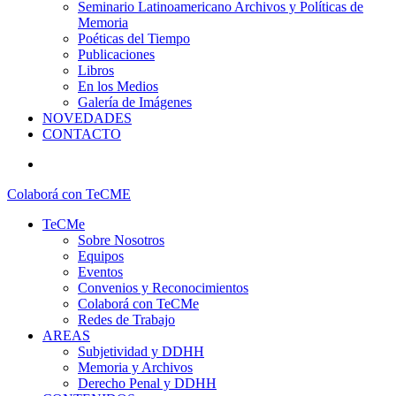
Seminario Latinoamericano Archivos y Políticas de
Memoria
Poéticas del Tiempo
Publicaciones
Libros
En los Medios
Galería de Imágenes
NOVEDADES
CONTACTO
search
Colaborá con TeCME
TeCMe
Sobre Nosotros
Equipos
Eventos
Convenios y Reconocimientos
Colaborá con TeCMe
Redes de Trabajo
AREAS
Subjetividad y DDHH
Memoria y Archivos
Derecho Penal y DDHH