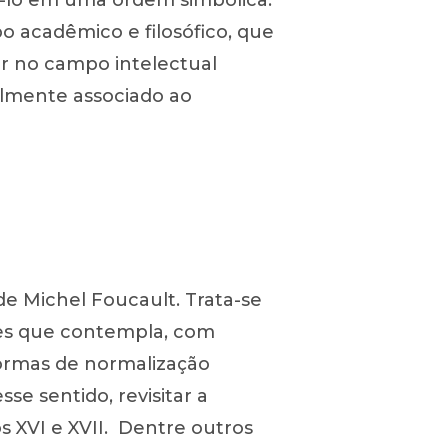
ê-lo em uma ordem simbólica.
o acadêmico e filosófico, que
ar no campo intelectual
velmente associado ao
e Michel Foucault. Trata-se
des que contempla, com
formas de normalização
se sentido, revisitar a
s XVI e XVII. Dentre outros