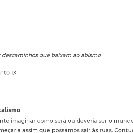
es descaminhos que baixam ao abismo
anto IX
ar su búsqueda.
talismo
nte imaginar como será ou deveria ser o mund
eçaria assim que possamos sair às ruas. Contud