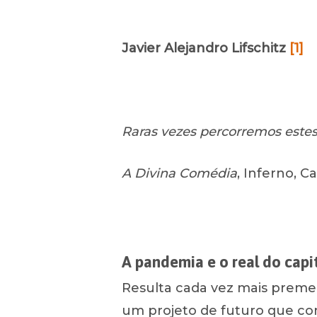
Javier Alejandro Lifschitz
[1]
Raras vezes percorremos est
A Divina Comédia
, Inferno, C
Luego presione ENTRAR para comenz
A pandemia e o real do capi
Resulta cada vez mais preme
um projeto de futuro que com