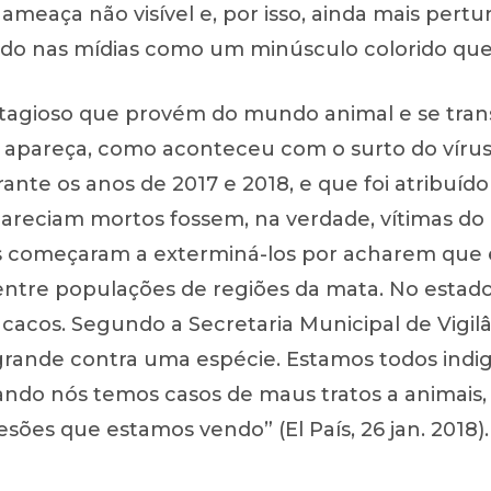
ameaça não visível e, por isso, ainda mais pert
do nas mídias como um minúsculo colorido que 
agioso que provém do mundo animal e se tran
 apareça, como aconteceu com o surto do víru
urante os anos de 2017 e 2018, e que foi atribuí
areciam mortos fossem, na verdade, vítimas do
s começaram a exterminá-los por acharem que 
ntre populações de regiões da mata. No estado
acos. Segundo a Secretaria Municipal de Vigilâ
grande contra uma espécie. Estamos todos ind
ndo nós temos casos de maus tratos a animais
sões que estamos vendo” (El País, 26 jan. 2018