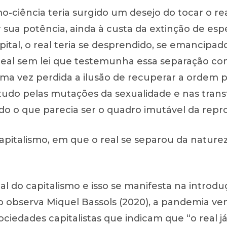
mo-ciência teria surgido um desejo do tocar o rea
 sua potência, ainda à custa da extinção de esp
pital, o real teria se desprendido, se emancipa
real sem lei que testemunha essa separação co
uma vez perdida a ilusão de recuperar a ordem p
etudo pelas mutações da sexualidade e nas trans
o o que parecia ser o quadro imutável da repr
apitalismo, em que o real se separou da naturez
al do capitalismo e isso se manifesta na introd
 observa Miquel Bassols (2020), a pandemia ve
ociedades capitalistas que indicam que “o real já