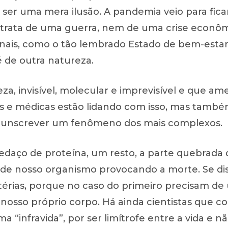
r uma mera ilusão. A pandemia veio para ficar 
 trata de uma guerra, nem de uma crise econômic
onais, como o tão lembrado Estado de bem-estar
é de outra natureza.
za, invisível, molecular e imprevisível e que am
as e médicas estão lidando com isso, mas também
circunscrever um fenômeno dos mais complexos.
pedaço de proteína, um resto, a parte quebrada
as de nosso organismo provocando a morte. Se dis
térias, porque no caso do primeiro precisam de 
é nosso próprio corpo. Há ainda cientistas que c
 “infravida”, por ser limítrofe entre a vida e 