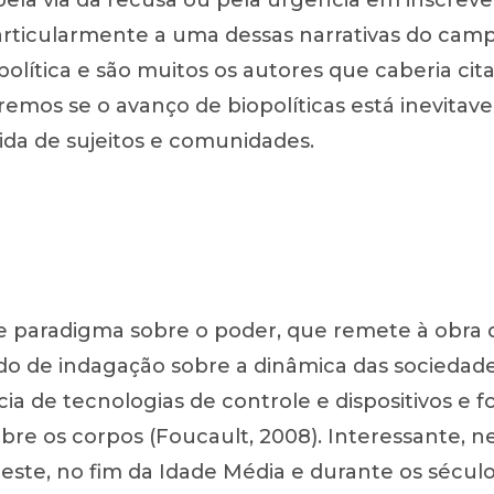
pela via da recusa ou pela urgência em inscrev
particularmente a uma dessas narrativas do camp
olítica e são muitos os autores que caberia cit
iremos se o avanço de biopolíticas está inevita
vida de sujeitos e comunidades.
e paradigma sobre o poder, que remete à obra d
o de indagação sobre a dinâmica das socieda
ia de tecnologias de controle e dispositivos e 
bre os corpos (Foucault, 2008). Interessante, nes
este, no fim da Idade Média e durante os século