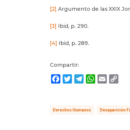
[2]
Argumento de las XXIX Jo
[3]
Ibid, p. 290.
[4]
Ibid, p. 289.
Compartir:
Facebook
Twitter
Telegram
Whats
Emai
C
Li
Derechos Humanos
Desaparición F