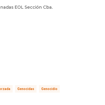
rnadas EOL Sección Cba.
App
l
opy
nk
orzada
Genocidas
Genocidio