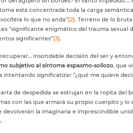
ror del agujero sin bordes? El llanto impedido…. 
síntoma está concentrada toda la carga semántica 
“vocifera lo que no anda”
[2]
. Terreno de lo brutal
tes “significante enigmático del trauma sexual d
ntos significantes”
[3]
.
recuperar… insondable decisión del ser y enton
mo subjetivo al síntoma espasmo-sollozo
, que v
a intentando significatizar “¿qué me quiere deci
arta de despedida se estrujan en la ropita del 
mas con las que armará su propio cuerpito y lo a
devolverán la imaginaria e imprescindible unida
.