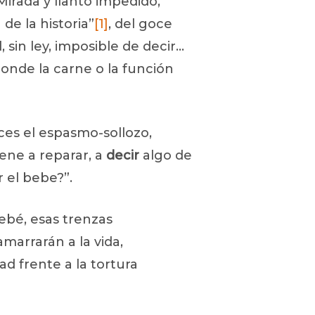
Mirada y llanto impedido,
de la historia”
[1]
, del goce
, sin ley, imposible de decir…
onde la carne o la función
ces el espasmo-sollozo,
iene a reparar, a
decir
algo de
r el bebe?”.
bebé, esas trenzas
marrarán a la vida,
d frente a la tortura