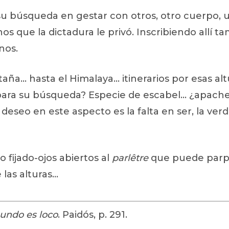
u búsqueda en gestar con otros, otro cuerpo, u
nos que la dictadura le privó. Inscribiendo allí ta
rnos.
a… hasta el Himalaya… itinerarios por esas altur
 para su búsqueda? Especie de escabel… ¿apache
deseo en este aspecto es la falta en ser, la ver
o fijado-ojos abiertos al
parlêtre
que puede parpa
las alturas…
undo es loco
. Paidós, p. 291.