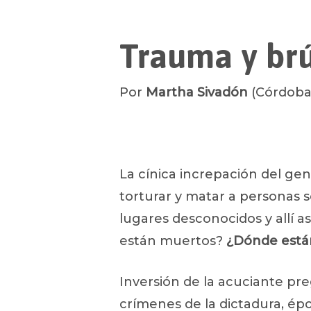
Trauma y brú
Por
Martha Sivadón
(Córdoba,
La cínica increpación del gen
torturar y matar a personas 
lugares desconocidos y allí 
están muertos?
¿
Dónde está
Luego presione ENTRAR para comenz
Inversión de la acuciante pr
crímenes de la dictadura, épo