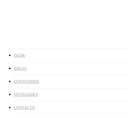
Publicaciones
Libros
En los Medios
Galería de Imágenes
NOVEDADES
CONTACTO
search
TeCMe
AREAS
CONTENIDOS
NOVEDADES
CONTACTO